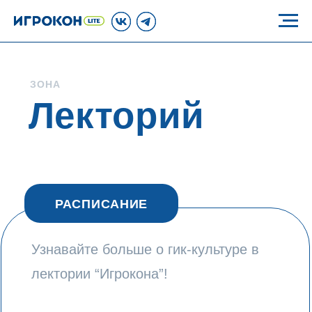
ЗОНА
Лекторий
РАСПИСАНИЕ
Узнавайте больше о гик-культуре в
лектории “Игрокона”!
На конвенте вас ждёт большая
программа лектория, в которой
примут участие знаменитые игровые
разработчики, книжные авторы,
комиксисты и другие эксперты