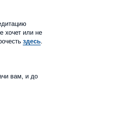
редитацию
не хочет или не
прочесть
здесь
.
чи вам, и до