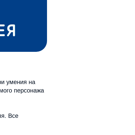
ои умения на
имого персонажа
ля. Все