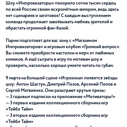
Шоу «Импровизаторы» покорило сотни тысяч сердец
по всей России своим искромётным юмором, ведь здесь
нет сценариев и заготовок! С каждым выступлением
команда продолжает завоёвывать любовь зрителей и
обрастать огромной фан-базой.
Парни подготовят для вас зону с «Магазином
Импровизаторов» и игровым клубом «Громкий вопрос».
Вы сможете приобрести настолки и мерч от любимых
комиков. А ещё сыграть в игру по мотивам шоу и
проверить, насколько хорошо умеете читать по губам.
9 марта на большой сцене «Игрокона» появятся звёзды
шоу: Антон Шастун, Дмитрий Позов, Арсений Попов и
Сергей Матвиенко. Они разыграют крутые призы:
— 3 годовые подписки на приложение «Мотиваторы!»
— 3 первых издания коллекционного сборника игр
«Тейбл Тайм»
— 3 вторых издания коллекционного сборника игр
«Тейбл Тайм»